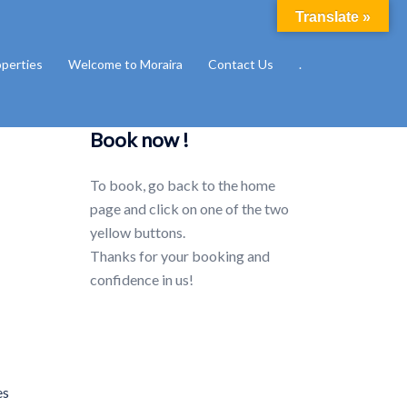
Translate »
operties
Welcome to Moraira
Contact Us
.
Book now !
To book, go back to the home
page and click on one of the two
yellow buttons.
Thanks for your booking and
confidence in us!
es