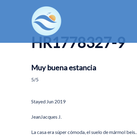
Skip
to
content
HR1778327-9
Muy buena estancia
5/5
Stayed
Jun 2019
JeanJacques J.
La casa era súper cómoda, el suelo de mármol beis